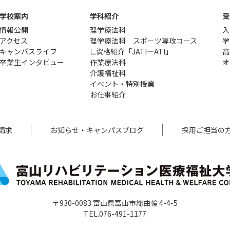
学校案内
学科紹介
受
情報公開
理学療法科
入
アクセス
理学療法科 スポーツ専攻コース
学
キャンパスライフ
資格紹介「JATI―ATI」
高
卒業生インタビュー
作業療法科
オ
介護福祉科
イベント・特別授業
お仕事紹介
請求
お知らせ・キャンパスブログ
採用ご担当の
〒930-0083 富山県富山市総曲輪 4-4-5
TEL.076-491-1177