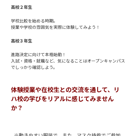
P
高校２年生
P
学校比較を始める時期。
授業や学校の雰囲気を実際に体験してみよう！
P
高校３年生
P
進路決定に向けて本格始動！
入試・資格・就職など、気になることはオープンキャンパス
でしっかり確認しよう。
P
P
体験授業や在校生との交流を通して、リ
ハ校の学びをリアルに感じてみません
か？
P
P
R
R
※動きやすい服装で、また、マスク持参でご参加
R