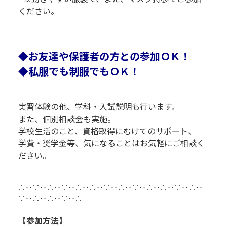
ください。
R
R
◆お友達や保護者の方との参加ＯＫ！
◆私服でも制服でもＯＫ！
実習体験の他、学科・入試説明も行います。
また、個別相談会も実施。
学校生活のこと、資格取得にむけてのサポート、
学費・奨学金等、気になることはお気軽にご相談く
ださい。
R
R
∴‥∵‥∴‥∵‥∴‥∴‥∵‥∴‥∵‥∴‥∴‥∵‥∴‥
∵‥∴‥∴‥∵‥∴
【参加方法】