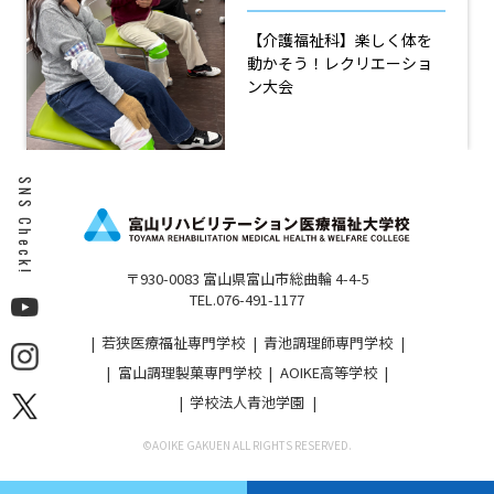
【介護福祉科】楽しく体を
動かそう！レクリエーショ
ン大会
SNS Check!
〒930-0083 富山県富山市総曲輪 4-4-5
TEL.076-491-1177
若狭医療福祉専門学校
青池調理師専門学校
富山調理製菓専門学校
AOIKE高等学校
学校法人青池学園
©︎AOIKE GAKUEN ALL RIGHTS RESERVED.