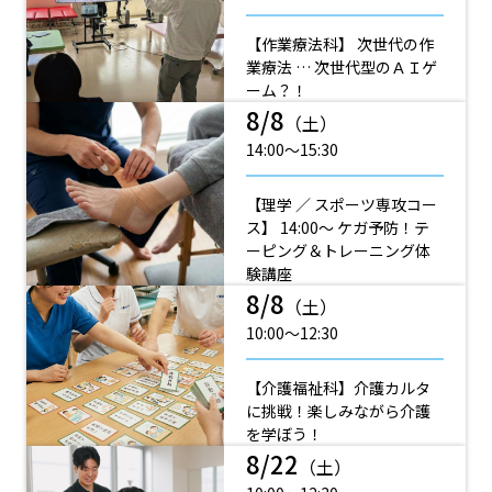
【作業療法科】 次世代の作
業療法 … 次世代型のＡＩゲ
ーム？！
8/8
（土）
14:00〜15:30
【理学 ／ スポーツ専攻コー
ス】 14:00～ ケガ予防！テ
ーピング＆トレーニング体
験講座
8/8
（土）
10:00〜12:30
【介護福祉科】介護カルタ
に挑戦！楽しみながら介護
を学ぼう！
8/22
（土）