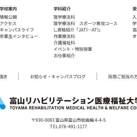
学校案内
学科紹介
受
情報公開
理学療法科
入
アクセス
理学療法科 スポーツ専攻コース
学
キャンパスライフ
資格紹介「JATI―ATI」
高
卒業生インタビュー
作業療法科
オ
介護福祉科
イベント・特別授業
お仕事紹介
請求
お知らせ・キャンパスブログ
採用ご担当の
〒930-0083 富山県富山市総曲輪 4-4-5
TEL.076-491-1177