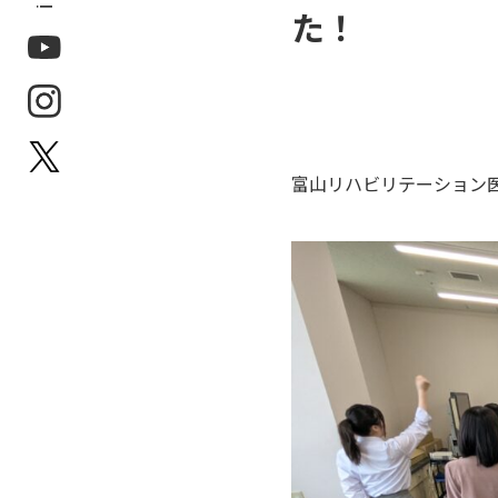
た！
P
富山リハビリテーション
P