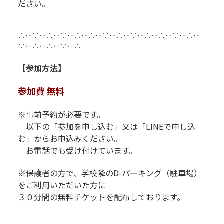
ださい。
R
R
∴‥∵‥∴‥∵‥∴‥∴‥∵‥∴‥∵‥∴‥∴‥∵‥∴‥
∵‥∴‥∴‥∵‥∴
【参加方法】
参加費 無料
※事前予約が必要です。
以下の「参加を申し込む」又は「LINEで申し込
む」からお申込みください。
お電話でも受け付けています。
※保護者の方で、学校隣のD-パーキング（駐車場）
をご利用いた
だいた方に
３０分間の無料チケットを配布しております。