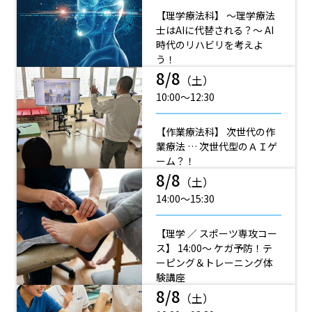
【理学療法科】 ～理学療法
士はAIに代替される？～ AI
時代のリハビリを考えよ
う！
8/8
（土）
10:00〜12:30
【作業療法科】 次世代の作
業療法 … 次世代型のＡＩゲ
ーム？！
8/8
（土）
14:00〜15:30
【理学 ／ スポーツ専攻コー
ス】 14:00～ ケガ予防！テ
ーピング＆トレーニング体
験講座
8/8
（土）