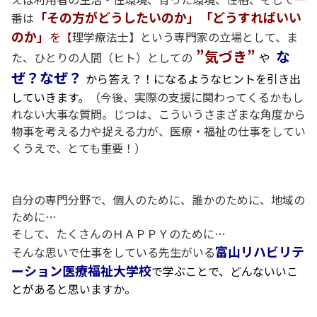
「その方がどうしたいのか」「どうすればいい
番は
のか」
を【
理学療法士】という専門家の立場として、ま
”気づき”
な
た、
ひとりの人間（ヒト）としての
や
ぜ
？なぜ？
から
答え？！になるようなヒントを引き出
していきます。
（
今後、実際の支援に関わってくるかもし
れない大事な質問。じつは、こういうさまざまな角度から
物事を考える力や捉える力が、医療・福祉の仕事をしてい
くうえで、とても重要！）
自分の専門分野で、個人のために、誰かのために、地域の
ために…
そして、たくさんのＨＡＰＰＹのために…
富山リハビリテ
そんな思いで仕事をしている先生がいる
ーション医療福祉大学校
で学ぶことで、
どんないいこ
とがあると思いますか。