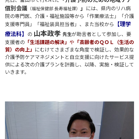
個別会議
」
には、県内のリハ病
（福祉保健部 長寿福祉課）
院の専門医、介護・福祉施設等から「作業療法士」「介護
【理学
支援専門員」「福祉装具担当者」、また当校から
山本政孝
療法科】
の
が助言者として参加し、要
先生
支援者の
「
生活課題の解決」
や
「高齢者のＱＯＬ（生活の
質）の向上」
にむけてさまざまな角度で検証し、効果的な
介護予防ケアマネジメントと自立支援に向けたサービス提
供による次の介護プランを計画し、以降、実施・検証して
いきます。