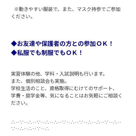
R
R
R
※動きやすい服装で、また、マスク持参でご参加
R
ください。
R
R
◆お友達や保護者の方との参加ＯＫ！
◆私服でも制服でもＯＫ！
実習体験の他、学科・入試説明も行います。
また、個別相談会も実施。
学校生活のこと、資格取得にむけてのサポート、
学費・奨学金等、気になることはお気軽にご相談く
ださい。
R
R
∴‥∵‥∴‥∵‥∴‥∴‥∵‥∴‥∵‥∴‥∴‥∵‥∴‥
∵‥∴‥∴‥∵‥∴