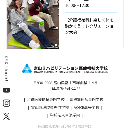
10:00〜12:30
【介護福祉科】楽しく体を
動かそう！レクリエーショ
ン大会
SNS Check!
〒930-0083 富山県富山市総曲輪 4-4-5
TEL.076-491-1177
若狭医療福祉専門学校
青池調理師専門学校
富山調理製菓専門学校
AOIKE高等学校
学校法人青池学園
©︎AOIKE GAKUEN ALL RIGHTS RESERVED.